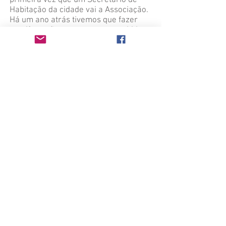
primeira vez que um Secretário de
Habitação da cidade vai a Associação.
Há um ano atrás tivemos que fazer
manifestação para sermos recebidos.
Hoje o Secretário veio a nossa casa
nos oferecer apoio para aprovação de
todas as áreas ligadas a entidade.
Reunião com o Prefeito
João Doria
O Deputado Estadual Marcos Zerbini,
Vereador Fabio Riva e a Presidente da
Associação, Cleuza Ramos, estiveram