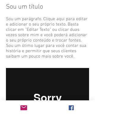
Sou um título
Sou um parágrafo. Clique aqui para editar
e adicionar o seu próprio texto. Basta
clicar em "Editar Texto" ou clicar duas
vezes sobre mim e você poderá adicionar
o seu próprio conteúdo e trocar fontes.
Sou um ótimo lugar para você contar sua
história e permitir que seus clientes
saibam um pouco mais sobre você.