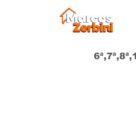
Candid
6ª,7ª,8ª