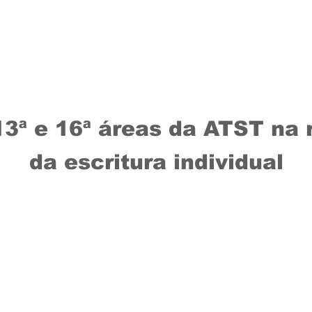
Home
Perfil
ato a Deputado Estadual
,13ª e 16ª áreas da ATST na r
da escritura individual